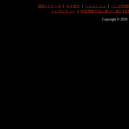
焼肉
|
ステーキ
｜
すき焼き
｜
しゃぶしゃぶ
｜
べこや特製
トレサビティー
｜
特定商取引法に基づく表記
|
支
Copyright © 201