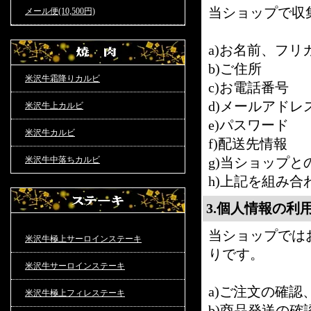
当ショップで収
メール便(10,500円)
a)お名前、フリ
b)ご住所
米沢牛霜降りカルビ
c)お電話番号
d)メールアドレ
米沢牛上カルビ
e)パスワード
米沢牛カルビ
f)配送先情報
米沢牛中落ちカルビ
g)当ショップ
h)上記を組み
3.個人情報の利
当ショップでは
米沢牛極上サーロインステーキ
りです。
米沢牛サーロインステーキ
a)ご注文の確認
米沢牛極上フィレステーキ
b)商品発送の確