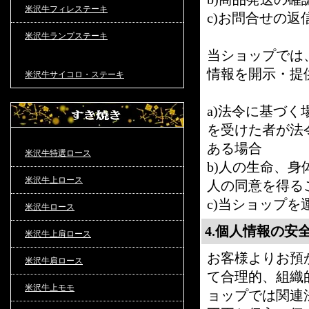
米沢牛フィレステーキ
c)お問合せの返
米沢牛ランプステーキ
当ショップでは
情報を開示・提
米沢牛サイコロ・ステーキ
a)法令に基づ
を受けた者が法
ある場合
米沢牛特選ロース
b)人の生命、
米沢牛上ロース
人の同意を得る
c)当ショップ
米沢牛ロース
4.個人情報の安
米沢牛上肩ロース
お客様よりお預
米沢牛肩ロース
て合理的、組織
米沢牛上モモ
ョップでは関連