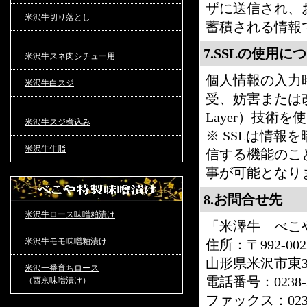
ザに送信され、
米沢牛切り落とし
蓄積される情報
7.SSLの使用に
米沢牛スネ肉シチュー用
個人情報の入力
米沢牛白スジ
受、妨害または改ざ
Layer）技術
米沢牛スジ煮込み
※ SSLは情
米沢牛牛脂
信する機能のこ
事が可能となり
8.お問合せ先
米沢牛ロース味噌粕漬け
「米澤牛 べこ
米沢牛モモ味噌粕漬け
住所：〒992-002
山形県米沢市東3丁
米沢一番育ちロース
電話番号：0238-23
（西京味噌漬け）
ファックス：0238-