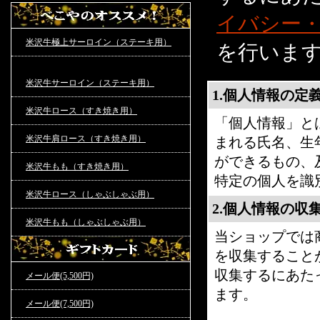
イバシー
米沢牛極上サーロイン（ステーキ用）
を行いま
米沢牛サーロイン（ステーキ用）
1.個人情報の定
米沢牛ロース（すき焼き用）
「個人情報」と
米沢牛肩ロース（すき焼き用）
まれる氏名、生
ができるもの、
米沢牛もも（すき焼き用）
特定の個人を識
米沢牛ロース（しゃぶしゃぶ用）
2.個人情報の収
米沢牛もも（しゃぶしゃぶ用）
当ショップでは
を収集すること
収集するにあた
メール便(5,500円)
ます。
メール便(7,500円)