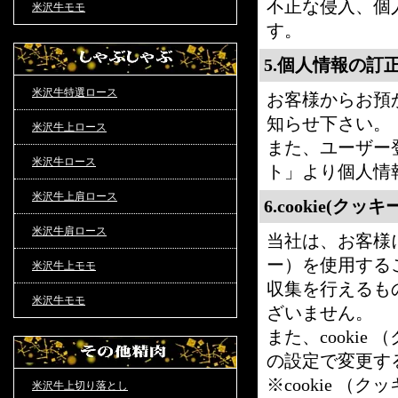
不正な侵入、個
米沢牛モモ
す。
5.個人情報の訂
米沢牛特選ロース
お客様からお預
知らせ下さい。
米沢牛上ロース
また、ユーザー
米沢牛ロース
ト」より個人情
米沢牛上肩ロース
6.cookie(ク
米沢牛肩ロース
当社は、お客様に
ー）を使用する
米沢牛上モモ
収集を行えるも
米沢牛モモ
ざいません。
また、cooki
の設定で変更す
※cookie 
米沢牛上切り落とし