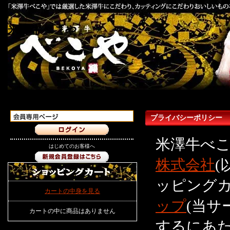
米澤牛べこや
プライバシーポリシー
米澤牛べこ
はじめてのお客様へ
株式会社
(
ッピング
カートの中身を見る
ップ
(当サ
カートの中に商品はありません
するにあた