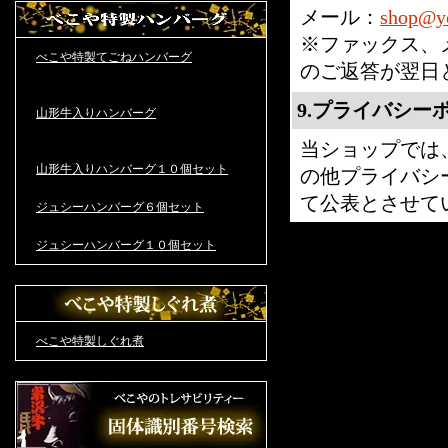
メール：
shop@yo
※ファックス、
べこや特製てごねハンバーグ
のご返答が翌日
9.プライバシー
山形牛入りハンバーグ
当ショップでは
山形牛入りハンバーグ１０個セット
の他プライバシ
て公表とさせて
ジュシーハンバーグ６個セット
ジュシーハンバーグ１０個セット
べこや特製しぐれ煮