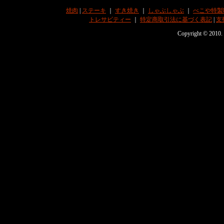
焼肉
|
ステーキ
｜
すき焼き
｜
しゃぶしゃぶ
｜
べこや特製
トレサビティー
｜
特定商取引法に基づく表記
|
支
Copyright © 201