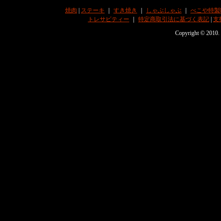
焼肉
|
ステーキ
｜
すき焼き
｜
しゃぶしゃぶ
｜
べこや特製
トレサビティー
｜
特定商取引法に基づく表記
|
支
Copyright © 201